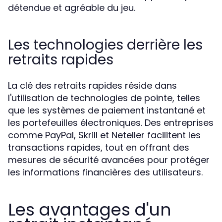
détendue et agréable du jeu.
Les technologies derrière les
retraits rapides
La clé des retraits rapides réside dans
l'utilisation de technologies de pointe, telles
que les systèmes de paiement instantané et
les portefeuilles électroniques. Des entreprises
comme PayPal, Skrill et Neteller facilitent les
transactions rapides, tout en offrant des
mesures de sécurité avancées pour protéger
les informations financières des utilisateurs.
Les avantages d'un