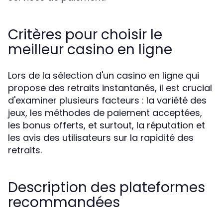
Critères pour choisir le
meilleur casino en ligne
Lors de la sélection d'un casino en ligne qui
propose des retraits instantanés, il est crucial
d'examiner plusieurs facteurs : la variété des
jeux, les méthodes de paiement acceptées,
les bonus offerts, et surtout, la réputation et
les avis des utilisateurs sur la rapidité des
retraits.
Description des plateformes
recommandées