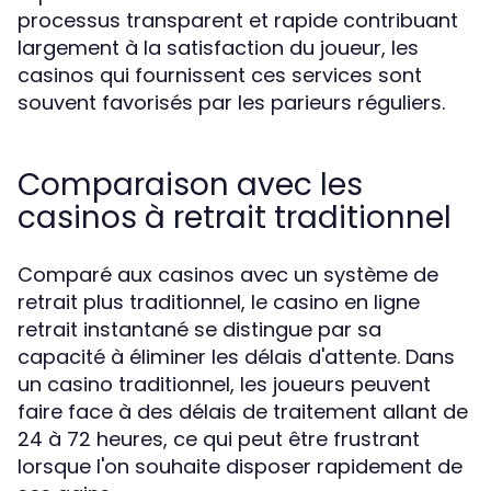
processus transparent et rapide contribuant
largement à la satisfaction du joueur, les
casinos qui fournissent ces services sont
souvent favorisés par les parieurs réguliers.
Comparaison avec les
casinos à retrait traditionnel
Comparé aux casinos avec un système de
retrait plus traditionnel, le casino en ligne
retrait instantané se distingue par sa
capacité à éliminer les délais d'attente. Dans
un casino traditionnel, les joueurs peuvent
faire face à des délais de traitement allant de
24 à 72 heures, ce qui peut être frustrant
lorsque l'on souhaite disposer rapidement de