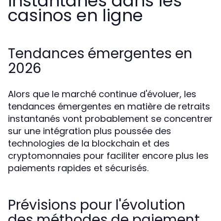
instantanés dans les
casinos en ligne
Tendances émergentes en
2026
Alors que le marché continue d'évoluer, les
tendances émergentes en matière de retraits
instantanés vont probablement se concentrer
sur une intégration plus poussée des
technologies de la blockchain et des
cryptomonnaies pour faciliter encore plus les
paiements rapides et sécurisés.
Prévisions pour l'évolution
des méthodes de paiement