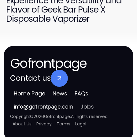
Experience the Versatility and
Flavor of Geek Bar Pulse X
Disposable Vaporizer
Gofrontpage
Contact us
Home Page
News
FAQs
Jobs
info
@
gofrontpage.com
Copyright
©
2026
Gofrontpage
.
All rights reserved
About Us
Privacy
Terms
Legal