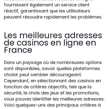
fournissent également un service client
réactif, garantissant que les utilisateurs
peuvent résoudre rapidement les problèmes.
Les meilleures adresses
de casinos en ligne en
France
Dans un paysage où de nombreuses options
sont disponibles, savoir quelles plateformes
choisir peut sembler décourageant.
Cependant, en sélectionnant des casinos en
fonction de critères objectifs, tels que la
sécurité, le choix des jeux et les promotions,
vous pouvez identifier les meilleures adresses.
Voici quelques-uns des principaux critères à