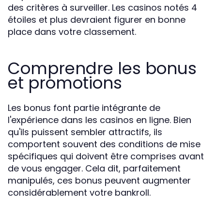
des critères à surveiller. Les casinos notés 4
étoiles et plus devraient figurer en bonne
place dans votre classement.
Comprendre les bonus
et promotions
Les bonus font partie intégrante de
l'expérience dans les casinos en ligne. Bien
qu'ils puissent sembler attractifs, ils
comportent souvent des conditions de mise
spécifiques qui doivent être comprises avant
de vous engager. Cela dit, parfaitement
manipulés, ces bonus peuvent augmenter
considérablement votre bankroll.