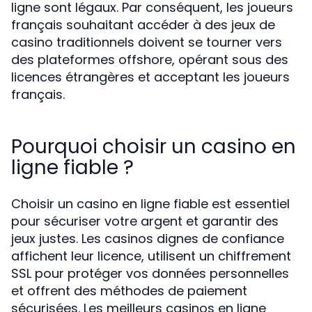
ligne sont légaux. Par conséquent, les joueurs
français souhaitant accéder à des jeux de
casino traditionnels doivent se tourner vers
des plateformes offshore, opérant sous des
licences étrangères et acceptant les joueurs
français.
Pourquoi choisir un casino en
ligne fiable ?
Choisir un casino en ligne fiable est essentiel
pour sécuriser votre argent et garantir des
jeux justes. Les casinos dignes de confiance
affichent leur licence, utilisent un chiffrement
SSL pour protéger vos données personnelles
et offrent des méthodes de paiement
sécurisées. Les meilleurs casinos en ligne