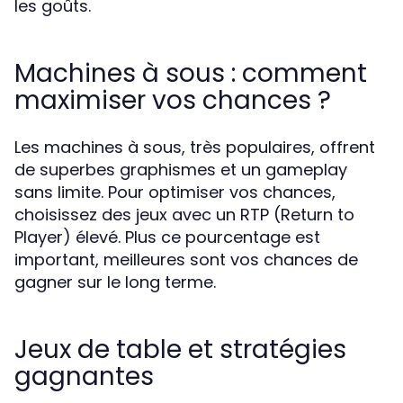
les goûts.
Machines à sous : comment
maximiser vos chances ?
Les machines à sous, très populaires, offrent
de superbes graphismes et un gameplay
sans limite. Pour optimiser vos chances,
choisissez des jeux avec un RTP (Return to
Player) élevé. Plus ce pourcentage est
important, meilleures sont vos chances de
gagner sur le long terme.
Jeux de table et stratégies
gagnantes