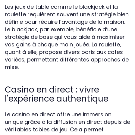
Les jeux de table comme le blackjack et la
roulette requièrent souvent une stratégie bien
définie pour réduire l’avantage de la maison.
Le blackjack, par exemple, bénéficie d’une
stratégie de base qui vous aide à maximiser
vos gains à chaque main jouée. La roulette,
quant à elle, propose divers paris aux cotes
variées, permettant différentes approches de
mise.
Casino en direct : vivre
l'expérience authentique
Le casino en direct offre une immersion
unique grâce à la diffusion en direct depuis de
véritables tables de jeu. Cela permet