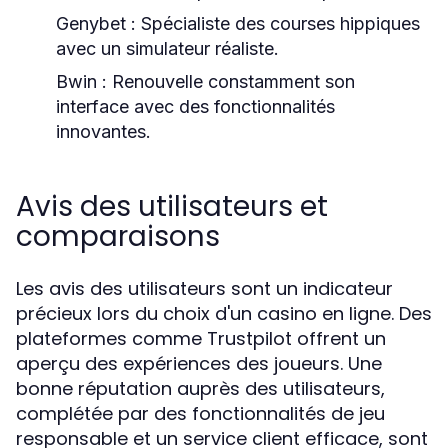
Genybet :
Spécialiste des courses hippiques
avec un simulateur réaliste.
Bwin :
Renouvelle constamment son
interface avec des fonctionnalités
innovantes.
Avis des utilisateurs et
comparaisons
Les avis des utilisateurs sont un indicateur
précieux lors du choix d'un casino en ligne. Des
plateformes comme Trustpilot offrent un
aperçu des expériences des joueurs. Une
bonne réputation auprès des utilisateurs,
complétée par des fonctionnalités de jeu
responsable et un service client efficace, sont