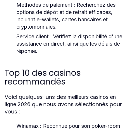
Méthodes de paiement :
Recherchez des
options de dépôt et de retrait efficaces,
incluant e-wallets, cartes bancaires et
cryptomonnaies.
Service client :
Vérifiez la disponibilité d'une
assistance en direct, ainsi que les délais de
réponse.
Top 10 des casinos
recommandés
Voici quelques-uns des
meilleurs casinos en
que nous avons sélectionnés pour
ligne 2026
vous :
Winamax :
Reconnue pour son poker-room