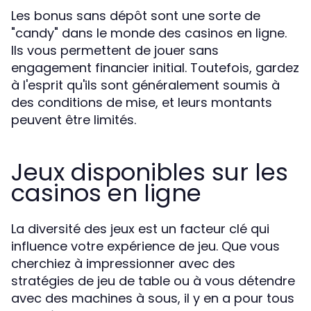
Les bonus sans dépôt sont une sorte de
"candy" dans le monde des casinos en ligne.
Ils vous permettent de jouer sans
engagement financier initial. Toutefois, gardez
à l'esprit qu'ils sont généralement soumis à
des conditions de mise, et leurs montants
peuvent être limités.
Jeux disponibles sur les
casinos en ligne
La diversité des jeux est un facteur clé qui
influence votre expérience de jeu. Que vous
cherchiez à impressionner avec des
stratégies de jeu de table ou à vous détendre
avec des machines à sous, il y en a pour tous