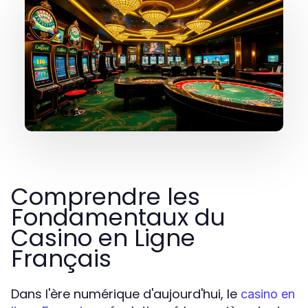
Comprendre les
Fondamentaux du
Casino en Ligne
Français
Dans l'ère numérique d'aujourd'hui, le
casino en