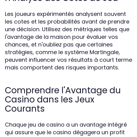
Les joueurs expérimentés analysent souvent
les cotes et les probabilités avant de prendre
une décision. Utilisez des métriques telles que
l'avantage de la maison pour évaluer vos
chances, et n'oubliez pas que certaines
stratégies, comme le système Martingale,
peuvent influencer vos résultats à court terme
mais comportent des risques importants.
Comprendre l'Avantage du
Casino dans les Jeux
Courants
Chaque jeu de casino a un avantage intégré
qui assure que le casino dégagera un profit