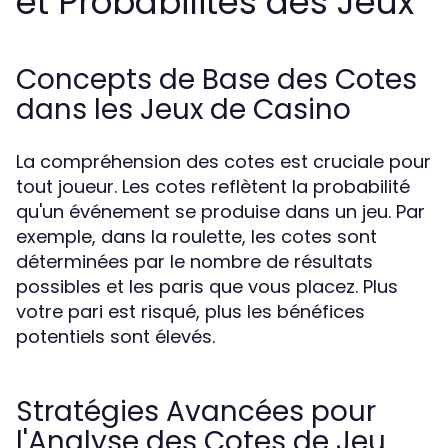
et Probabilités des Jeux
Concepts de Base des Cotes
dans les Jeux de Casino
La compréhension des cotes est cruciale pour
tout joueur. Les cotes reflètent la probabilité
qu'un événement se produise dans un jeu. Par
exemple, dans la roulette, les cotes sont
déterminées par le nombre de résultats
possibles et les paris que vous placez. Plus
votre pari est risqué, plus les bénéfices
potentiels sont élevés.
Stratégies Avancées pour
l'Analyse des Cotes de Jeu