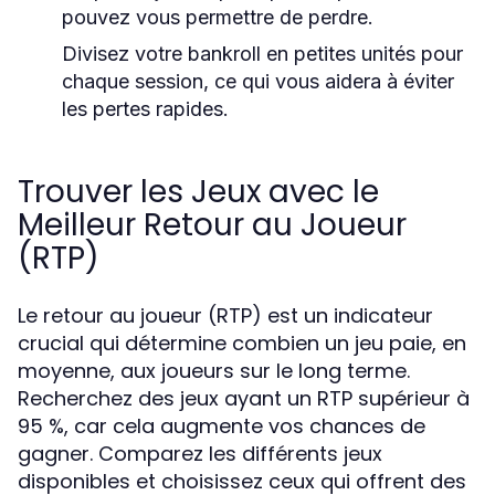
pouvez vous permettre de perdre.
Divisez votre bankroll en petites unités pour
chaque session, ce qui vous aidera à éviter
les pertes rapides.
Trouver les Jeux avec le
Meilleur Retour au Joueur
(RTP)
Le retour au joueur (RTP) est un indicateur
crucial qui détermine combien un jeu paie, en
moyenne, aux joueurs sur le long terme.
Recherchez des jeux ayant un RTP supérieur à
95 %, car cela augmente vos chances de
gagner. Comparez les différents jeux
disponibles et choisissez ceux qui offrent des