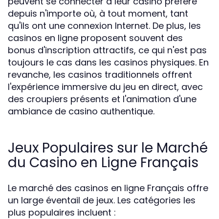
peuvent se connecter à leur casino préféré
depuis n'importe où, à tout moment, tant
qu'ils ont une connexion Internet. De plus, les
casinos en ligne proposent souvent des
bonus d'inscription attractifs, ce qui n'est pas
toujours le cas dans les casinos physiques. En
revanche, les casinos traditionnels offrent
l'expérience immersive du jeu en direct, avec
des croupiers présents et l'animation d'une
ambiance de casino authentique.
Jeux Populaires sur le Marché
du Casino en Ligne Français
Le marché des casinos en ligne Français offre
un large éventail de jeux. Les catégories les
plus populaires incluent :