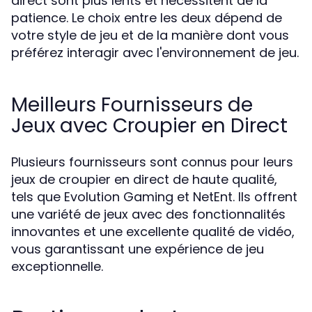
direct sont plus lents et nécessitent de la
patience. Le choix entre les deux dépend de
votre style de jeu et de la manière dont vous
préférez interagir avec l'environnement de jeu.
Meilleurs Fournisseurs de
Jeux avec Croupier en Direct
Plusieurs fournisseurs sont connus pour leurs
jeux de croupier en direct de haute qualité,
tels que Evolution Gaming et NetEnt. Ils offrent
une variété de jeux avec des fonctionnalités
innovantes et une excellente qualité de vidéo,
vous garantissant une expérience de jeu
exceptionnelle.