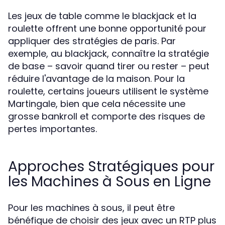
Les jeux de table comme le blackjack et la
roulette offrent une bonne opportunité pour
appliquer des stratégies de paris. Par
exemple, au blackjack, connaître la stratégie
de base – savoir quand tirer ou rester – peut
réduire l'avantage de la maison. Pour la
roulette, certains joueurs utilisent le système
Martingale, bien que cela nécessite une
grosse bankroll et comporte des risques de
pertes importantes.
Approches Stratégiques pour
les Machines à Sous en Ligne
Pour les machines à sous, il peut être
bénéfique de choisir des jeux avec un RTP plus