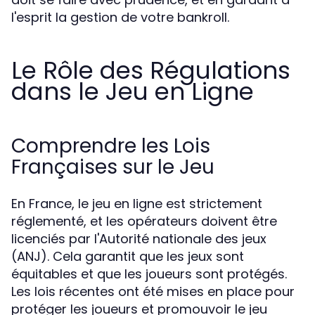
l'esprit la gestion de votre bankroll.
Le Rôle des Régulations
dans le Jeu en Ligne
Comprendre les Lois
Françaises sur le Jeu
En France, le jeu en ligne est strictement
réglementé, et les opérateurs doivent être
licenciés par l'Autorité nationale des jeux
(ANJ). Cela garantit que les jeux sont
équitables et que les joueurs sont protégés.
Les lois récentes ont été mises en place pour
protéger les joueurs et promouvoir le jeu