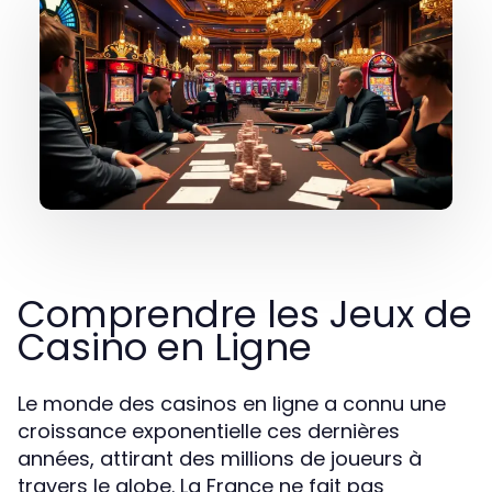
Comprendre les Jeux de
Casino en Ligne
Le monde des casinos en ligne a connu une
croissance exponentielle ces dernières
années, attirant des millions de joueurs à
travers le globe. La France ne fait pas