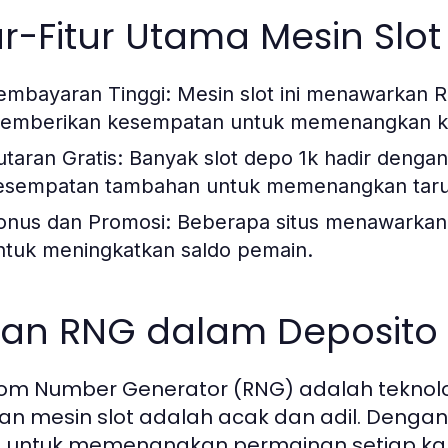
ur-Fitur Utama Mesin Slot
embayaran Tinggi:
Mesin slot ini menawarkan RT
emberikan kesempatan untuk memenangkan kem
utaran Gratis:
Banyak slot depo 1k hadir dengan
esempatan tambahan untuk memenangkan taru
onus dan Promosi:
Beberapa situs menawarkan 
ntuk meningkatkan saldo pemain.
ran RNG dalam Deposito 
m Number Generator (RNG) adalah teknolog
an mesin slot adalah acak dan adil. Dengan
 untuk memenangkan permainan setiap kal