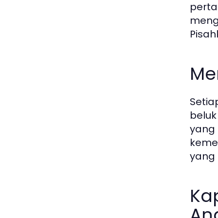
perta
mengg
Pisah
Men
Setia
beluk
yang 
kemen
yang 
Ka
An