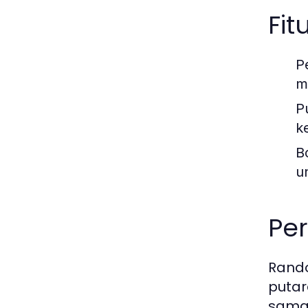
Fit
P
m
P
k
B
u
Pe
Rando
putar
sama