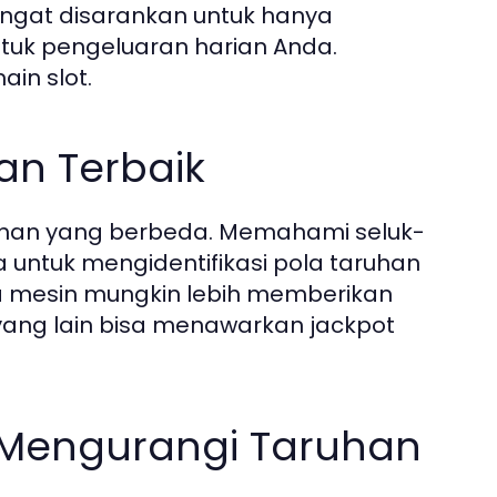
ngat disarankan untuk hanya
tuk pengeluaran harian Anda.
in slot.
an Terbaik
aruhan yang berbeda. Memahami seluk-
ntuk mengidentifikasi pola taruhan
a mesin mungkin lebih memberikan
yang lain bisa menawarkan jackpot
 Mengurangi Taruhan