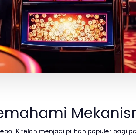
mahami Mekanisme
Depo 1K telah menjadi pilihan populer bagi 