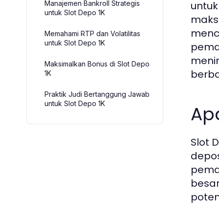
Manajemen Bankroll Strategis
untu
untuk Slot Depo 1K
maksi
menco
Memahami RTP dan Volatilitas
untuk Slot Depo 1K
pema
meni
Maksimalkan Bonus di Slot Depo
berba
1K
Praktik Judi Bertanggung Jawab
untuk Slot Depo 1K
Apa
Slot 
depos
pemai
besar
poten