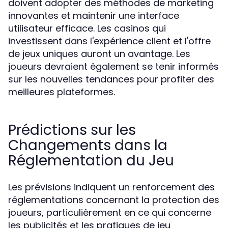
doivent adopter des méthodes de marketing
innovantes et maintenir une interface
utilisateur efficace. Les casinos qui
investissent dans l'expérience client et l'offre
de jeux uniques auront un avantage. Les
joueurs devraient également se tenir informés
sur les nouvelles tendances pour profiter des
meilleures plateformes.
Prédictions sur les
Changements dans la
Réglementation du Jeu
Les prévisions indiquent un renforcement des
réglementations concernant la protection des
joueurs, particulièrement en ce qui concerne
les publicités et les pratiques de jeu