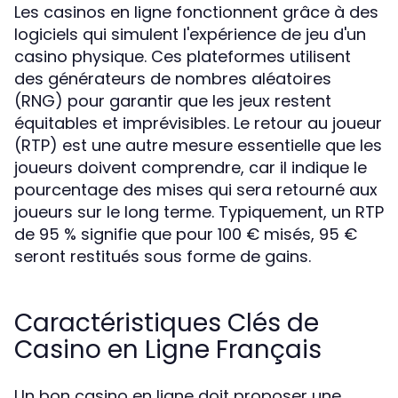
Les casinos en ligne fonctionnent grâce à des
logiciels qui simulent l'expérience de jeu d'un
casino physique. Ces plateformes utilisent
des générateurs de nombres aléatoires
(RNG) pour garantir que les jeux restent
équitables et imprévisibles. Le retour au joueur
(RTP) est une autre mesure essentielle que les
joueurs doivent comprendre, car il indique le
pourcentage des mises qui sera retourné aux
joueurs sur le long terme. Typiquement, un RTP
de 95 % signifie que pour 100 € misés, 95 €
seront restitués sous forme de gains.
Caractéristiques Clés de
Casino en Ligne Français
Un bon casino en ligne doit proposer une