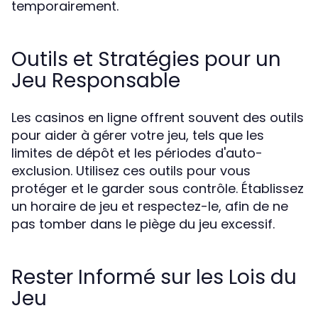
temporairement.
Outils et Stratégies pour un
Jeu Responsable
Les casinos en ligne offrent souvent des outils
pour aider à gérer votre jeu, tels que les
limites de dépôt et les périodes d'auto-
exclusion. Utilisez ces outils pour vous
protéger et le garder sous contrôle. Établissez
un horaire de jeu et respectez-le, afin de ne
pas tomber dans le piège du jeu excessif.
Rester Informé sur les Lois du
Jeu