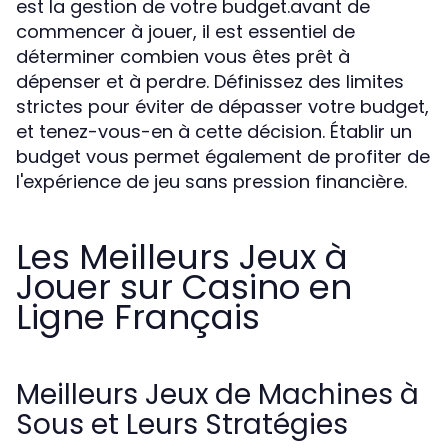
est la gestion de votre budget.avant de
commencer à jouer, il est essentiel de
déterminer combien vous êtes prêt à
dépenser et à perdre. Définissez des limites
strictes pour éviter de dépasser votre budget,
et tenez-vous-en à cette décision. Établir un
budget vous permet également de profiter de
l'expérience de jeu sans pression financière.
Les Meilleurs Jeux à
Jouer sur Casino en
Ligne Français
Meilleurs Jeux de Machines à
Sous et Leurs Stratégies