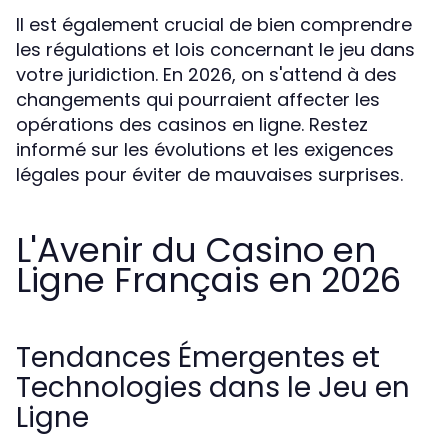
Il est également crucial de bien comprendre
les régulations et lois concernant le jeu dans
votre juridiction. En 2026, on s'attend à des
changements qui pourraient affecter les
opérations des casinos en ligne. Restez
informé sur les évolutions et les exigences
légales pour éviter de mauvaises surprises.
L'Avenir du Casino en
Ligne Français en 2026
Tendances Émergentes et
Technologies dans le Jeu en
Ligne