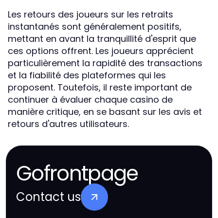
Les retours des joueurs sur les retraits
instantanés sont généralement positifs,
mettant en avant la tranquillité d'esprit que
ces options offrent. Les joueurs apprécient
particulièrement la rapidité des transactions
et la fiabilité des plateformes qui les
proposent. Toutefois, il reste important de
continuer à évaluer chaque casino de
manière critique, en se basant sur les avis et
retours d'autres utilisateurs.
Gofrontpage
Contact us