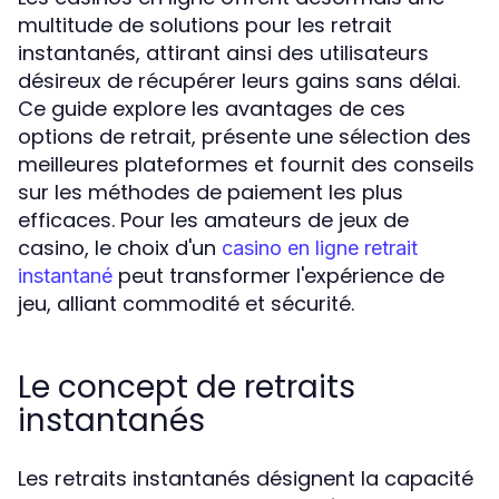
multitude de solutions pour les retrait
instantanés, attirant ainsi des utilisateurs
désireux de récupérer leurs gains sans délai.
Ce guide explore les avantages de ces
options de retrait, présente une sélection des
meilleures plateformes et fournit des conseils
sur les méthodes de paiement les plus
efficaces. Pour les amateurs de jeux de
casino, le choix d'un
casino en ligne retrait
peut transformer l'expérience de
instantané
jeu, alliant commodité et sécurité.
Le concept de retraits
instantanés
Les retraits instantanés désignent la capacité