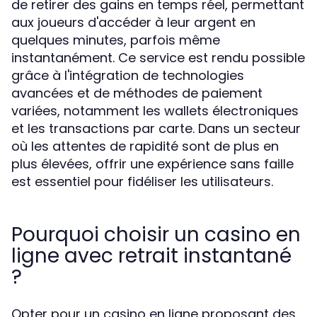
de retirer des gains en temps réel, permettant
aux joueurs d'accéder à leur argent en
quelques minutes, parfois même
instantanément. Ce service est rendu possible
grâce à l'intégration de technologies
avancées et de méthodes de paiement
variées, notamment les wallets électroniques
et les transactions par carte. Dans un secteur
où les attentes de rapidité sont de plus en
plus élevées, offrir une expérience sans faille
est essentiel pour fidéliser les utilisateurs.
Pourquoi choisir un casino en
ligne avec retrait instantané
?
Opter pour un casino en ligne proposant des