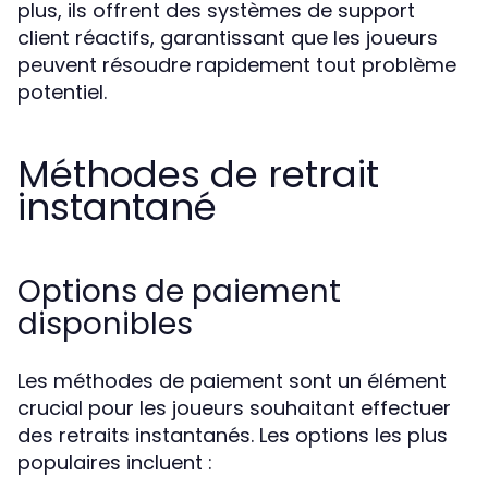
plus, ils offrent des systèmes de support
client réactifs, garantissant que les joueurs
peuvent résoudre rapidement tout problème
potentiel.
Méthodes de retrait
instantané
Options de paiement
disponibles
Les méthodes de paiement sont un élément
crucial pour les joueurs souhaitant effectuer
des retraits instantanés. Les options les plus
populaires incluent :