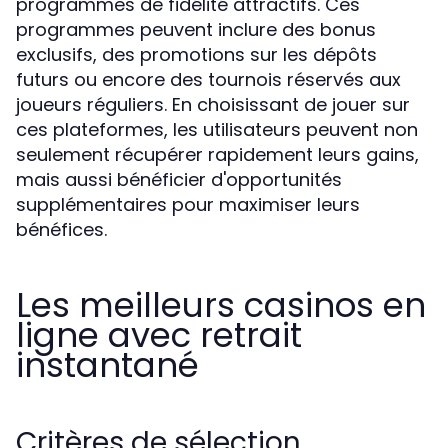
programmes de fidélité attractifs. Ces
programmes peuvent inclure des bonus
exclusifs, des promotions sur les dépôts
futurs ou encore des tournois réservés aux
joueurs réguliers. En choisissant de jouer sur
ces plateformes, les utilisateurs peuvent non
seulement récupérer rapidement leurs gains,
mais aussi bénéficier d'opportunités
supplémentaires pour maximiser leurs
bénéfices.
Les meilleurs casinos en
ligne avec retrait
instantané
Critères de sélection