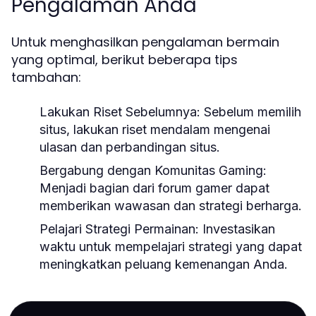
Pengalaman Anda
Untuk menghasilkan pengalaman bermain
yang optimal, berikut beberapa tips
tambahan:
Lakukan Riset Sebelumnya:
Sebelum memilih
situs, lakukan riset mendalam mengenai
ulasan dan perbandingan situs.
Bergabung dengan Komunitas Gaming:
Menjadi bagian dari forum gamer dapat
memberikan wawasan dan strategi berharga.
Pelajari Strategi Permainan:
Investasikan
waktu untuk mempelajari strategi yang dapat
meningkatkan peluang kemenangan Anda.