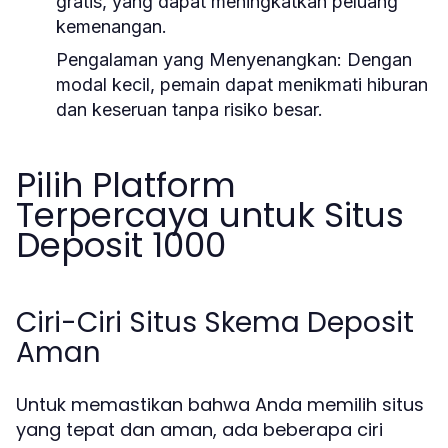
gratis, yang dapat meningkatkan peluang
kemenangan.
Pengalaman yang Menyenangkan:
Dengan
modal kecil, pemain dapat menikmati hiburan
dan keseruan tanpa risiko besar.
Pilih Platform
Terpercaya untuk Situs
Deposit 1000
Ciri-Ciri Situs Skema Deposit
Aman
Untuk memastikan bahwa Anda memilih situs
yang tepat dan aman, ada beberapa ciri