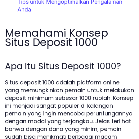
Tips untuk Mengoptimalkan Pengalaman
Anda
Memahami Konsep
Situs Deposit 1000
Apa Itu Situs Deposit 1000?
Situs deposit 1000 adalah platform online
yang memungkinkan pemain untuk melakukan
deposit minimum sebesar 1000 rupiah. Konsep
ini menjadi sangat populer di kalangan
pemain yang ingin mencoba peruntungannya
dengan modal yang terjangkau. Jelas terlihat
bahwa dengan dana yang minim, pemain
sudah bisa menikmati berbagai macam