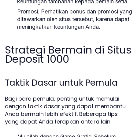
keuntungan tambahan kepada pemain setia.
Promosi:
Perhatikan bonus dan promosi yang
ditawarkan oleh situs tersebut, karena dapat
meningkatkan keuntungan Anda.
Strategi Bermain di Situs
Deposit 1000
Taktik Dasar untuk Pemula
Bagi para pemula, penting untuk memulai
dengan taktik dasar yang dapat membantu
Anda bermain lebih efektif. Beberapa tips
yang dapat Anda terapkan antara lain:
Mulailah dengan Game Gratis:
Sebelum