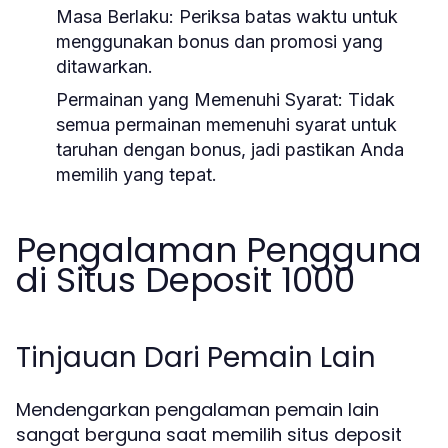
Masa Berlaku:
Periksa batas waktu untuk
menggunakan bonus dan promosi yang
ditawarkan.
Permainan yang Memenuhi Syarat:
Tidak
semua permainan memenuhi syarat untuk
taruhan dengan bonus, jadi pastikan Anda
memilih yang tepat.
Pengalaman Pengguna
di Situs Deposit 1000
Tinjauan Dari Pemain Lain
Mendengarkan pengalaman pemain lain
sangat berguna saat memilih situs deposit