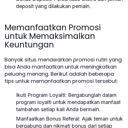
deposit yang dilakukan pemain.
Memanfaatkan Promosi
untuk Memaksimalkan
Keuntungan
Banyak situs menawarkan promosi rutin yang
bisa Anda manfaatkan untuk meningkatkan
peluang menang. Berikut adalah beberapa
tips untuk memanfaatkan promosi tersebut:
Ikuti Program Loyalti:
Bergabunglah dalam
program loyalti untuk mendapatkan manfaat
tambahan setiap kali Anda bermain.
Manfaatkan Bonus Referal:
Ajak teman untuk
bergabung dan nikmati bonus dari setiap