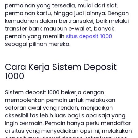
permainan yang tersedia, mulai dari slot,
permainan kartu, hingga judi lainnya. Dengan
kemudahan dalam bertransaksi, baik melalui
transfer bank maupun e-wallet, banyak
pemain yang memilih
situs deposit 1000
sebagai pilihan mereka.
Cara Kerja Sistem Deposit
1000
Sistem deposit 1000 bekerja dengan
membolehkan pemain untuk melakukan
setoran awal yang rendah, menjadikan
aksesibilitas lebih luas bagi siapa saja yang
ingin bermain. Pemain hanya perlu mendaftar
di situs yang menyediakan opsi ini, melakukan