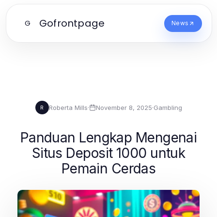
Gofrontpage
G
News
Roberta Mills
·
November 8, 2025
·
Gambling
R
Panduan Lengkap Mengenai
Situs Deposit 1000 untuk
Pemain Cerdas